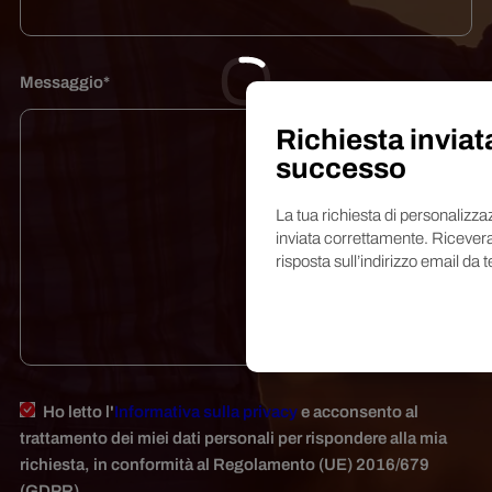
Messaggio*
Richiesta inviat
successo
La tua richiesta di personalizza
inviata correttamente. Ricever
risposta sull’indirizzo email da t
Ho letto l'
Informativa sulla privacy
e acconsento al
trattamento dei miei dati personali per rispondere alla mia
richiesta, in conformità al Regolamento (UE) 2016/679
(GDPR).