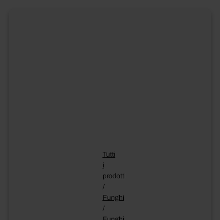
Tutti
i
prodotti
/
Funghi
/
Funghi