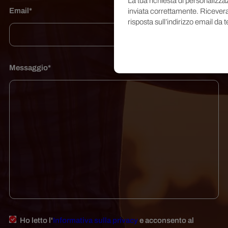
La tua richiesta di personalizza
Email*
inviata correttamente. Ricever
risposta sull’indirizzo email da t
Messaggio*
Ho letto l'
Informativa sulla privacy
e acconsento al