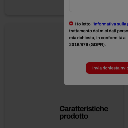
Ho letto l'
Informativa sulla
trattamento dei miei dati perso
mia richiesta, in conformità 
2016/679 (GDPR).
Invia richiesta
Invi
Caratteristiche
prodotto