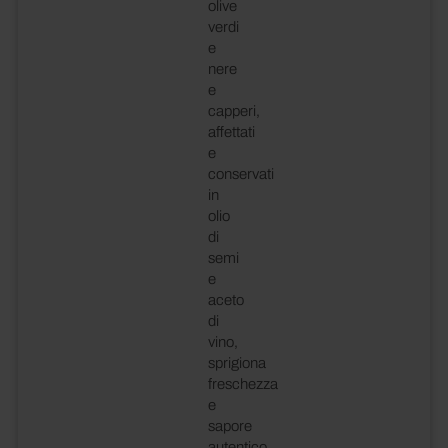
olive
verdi
e
nere
e
capperi,
affettati
e
conservati
in
olio
di
semi
e
aceto
di
vino,
sprigiona
freschezza
e
sapore
autentico,