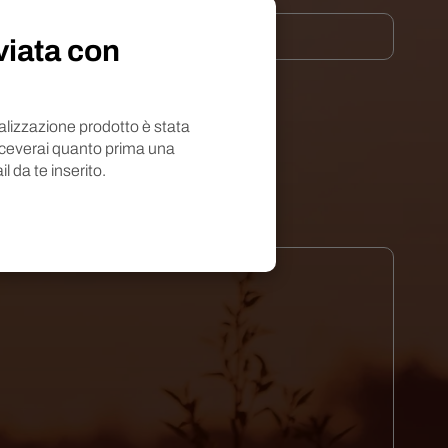
viata con
nalizzazione prodotto è stata
iceverai quanto prima una
il da te inserito.