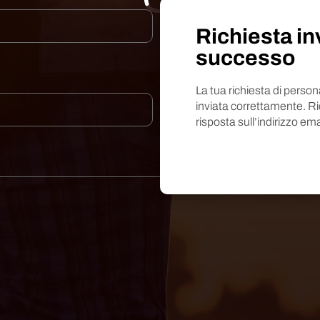
Richiesta in
successo
La tua richiesta di perso
inviata correttamente. R
risposta sull’indirizzo ema