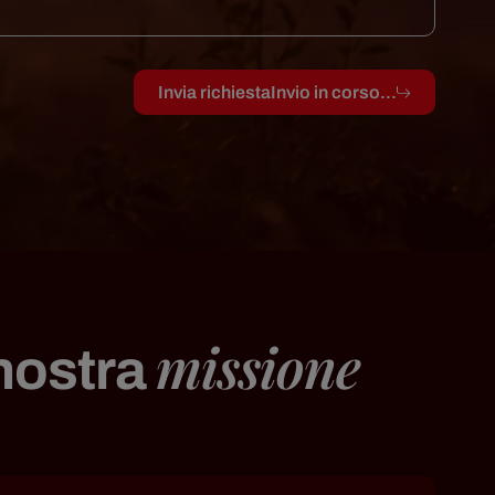
Invia richiesta
Invio in corso...
missione
 nostra