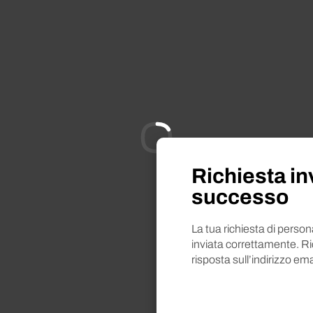
Richiesta in
Vuoi saperne di più
successo
Richies
La tua richiesta di perso
inviata correttamente. R
risposta sull’indirizzo ema
Prodotto selezionato
Pe
Nome*