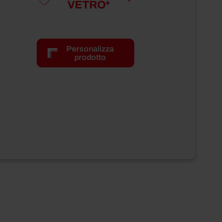
VETRO*
Peso totale
0,5 kg
Personalizza
prodotto
Peso netto
500 g