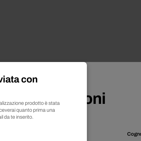
viata con
?
ta informazioni
nalizzazione prodotto è stata
iceverai quanto prima una
il da te inserito.
sto “alla genovese”
Cogn