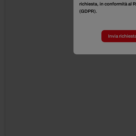
richiesta, in conformità a
catalogo
.
(GDPR).
Richiedi
informazioni
Invia richiest