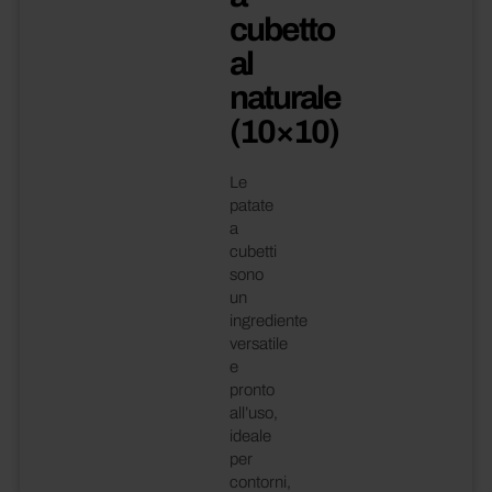
cubetto
al
naturale
(10×10)
Le
patate
a
cubetti
sono
un
ingrediente
versatile
e
pronto
all’uso,
ideale
per
contorni,