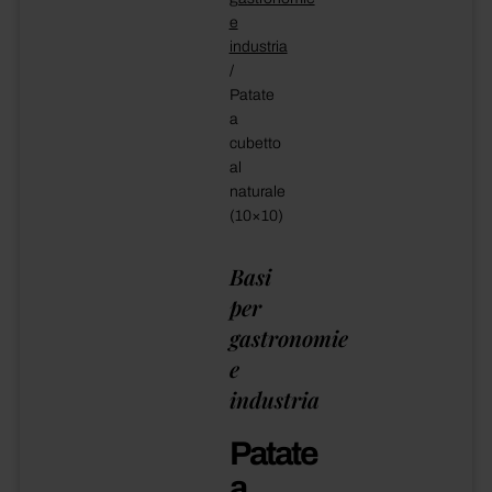
e
industria
/
Patate
a
cubetto
al
naturale
(10×10)
Basi
per
gastronomie
e
industria
Patate
a