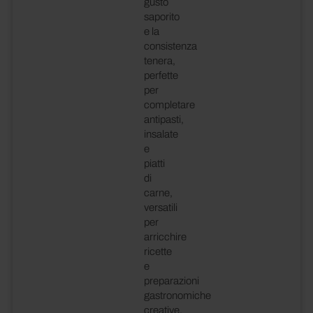
gusto
saporito
e la
consistenza
tenera,
perfette
per
completare
antipasti,
insalate
e
piatti
di
carne,
versatili
per
arricchire
ricette
e
preparazioni
gastronomiche
creative.