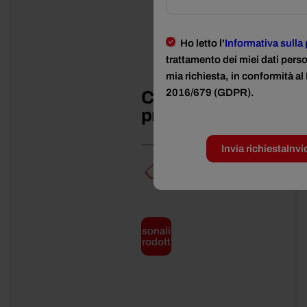
Ho letto l'
Informativa sulla
trattamento dei miei dati perso
mia richiesta, in conformità 
2016/679 (GDPR).
Caratteristiche
prodotto
Invia richiesta
Invi
LATTA*
Peso
totale
Personalizza
5
prodotto
kg
Peso
netto
4300