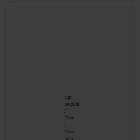
Tutti i
prodotti
/
Olive
/
Olive
nere