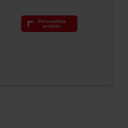
Peso totale
3 kg
Personalizza
prodotto
Peso netto
3000 g
Peso sgocciolato
2000 g