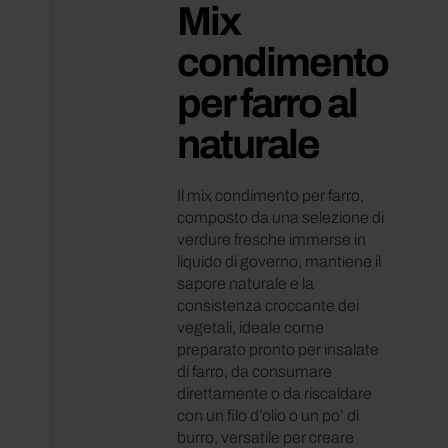
Mix
condimento
per farro al
Inglese
naturale
Il mix condimento per farro,
composto da una selezione di
verdure fresche immerse in
liquido di governo, mantiene il
sapore naturale e la
consistenza croccante dei
vegetali, ideale come
preparato pronto per insalate
di farro, da consumare
direttamente o da riscaldare
con un filo d’olio o un po’ di
burro, versatile per creare