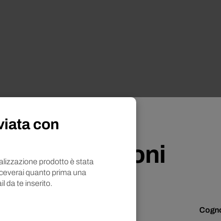
viata con
?
ta informazioni
nalizzazione prodotto è stata
iceverai quanto prima una
il da te inserito.
x condimento per farro al naturale
Cogn