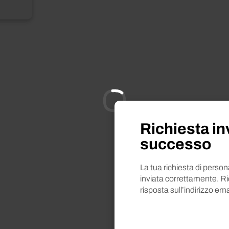
Richiesta in
Vuoi saperne di più
successo
Richies
La tua richiesta di perso
inviata correttamente. R
risposta sull’indirizzo ema
Prodotto selezionato
Mi
Nome*