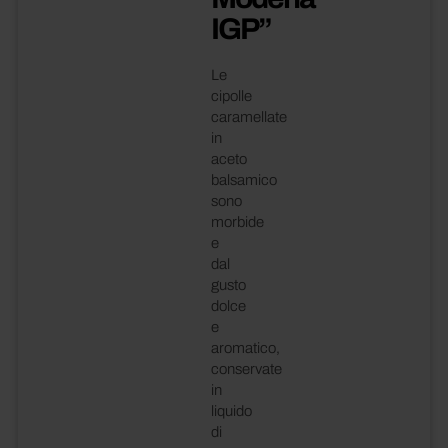
IGP”
Le
cipolle
caramellate
in
aceto
balsamico
sono
morbide
e
dal
gusto
dolce
e
aromatico,
conservate
in
liquido
di