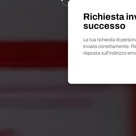
Richiesta in
successo
La tua richiesta di perso
inviata correttamente. R
risposta sull’indirizzo ema