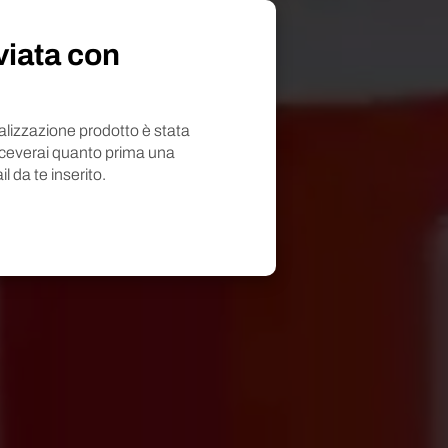
viata con
nalizzazione prodotto è stata
iceverai quanto prima una
il da te inserito.